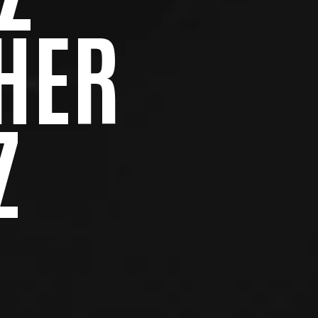
HER
Z